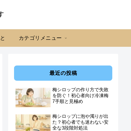
こと
カテゴリメニュー
最近の投稿
梅シロップの作り方で失敗
を防ぐ！初心者向け冷凍梅
7手順と見極め
梅シロップに泡や濁りが出
た？初心者でも迷わない安
全な3段階対処法