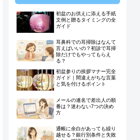
初盆のお供えに添える手紙
文例と贈るタイミングの全
ガイド
耳鼻科での耳掃除はなんて
言えばいいの？初診で耳掃
除だけでもやってもらえ
る？
初盆参りの挨拶マナー完全
ガイド｜間違えがちな言葉
と気を付けるポイント
メールの連名で差出人の順
番は？迷わない7つの決め
方
通帳に余白があっても繰り
越せる？銀行別条件と失敗