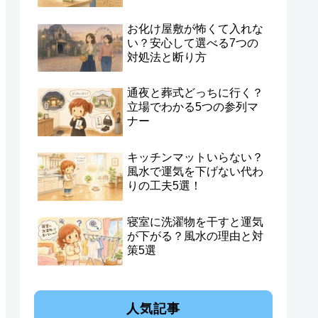
お化け屋敷が怖くて入れな
い？安心して選べる7つの
対処法と断り方
通夜と葬式どっちに行く？
立場でわかる5つの参列マ
ナー
キッチンマットいらない？
風水で運気を下げない代わ
りの工夫5選！
寝室に洗濯物を干すと運気
が下がる？風水の理由と対
策5選
人気記事