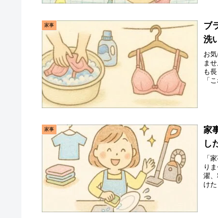
ブ
家事
洗
お気
ませ
も長
「こ
家
家事
し
「家
りま
濯、
けた