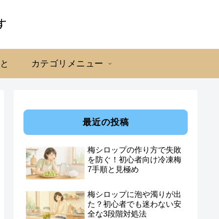
こと
カテゴリメニュー
最近の投稿
梅シロップの作り方で失敗
を防ぐ！初心者向け冷凍梅
7手順と見極め
梅シロップに泡や濁りが出
た？初心者でも迷わない安
全な3段階対処法