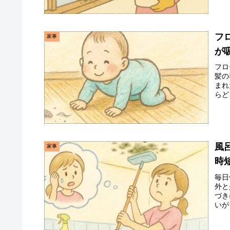
フ
家事
が
フロ
髪の
まれ
らど
風
家事
時
毎日
外と
づき
いが