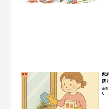
窓
家事
落
重曹
しっ