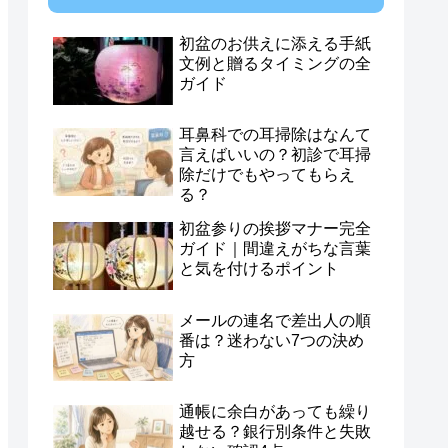
初盆のお供えに添える手紙
文例と贈るタイミングの全
ガイド
耳鼻科での耳掃除はなんて
言えばいいの？初診で耳掃
除だけでもやってもらえ
る？
初盆参りの挨拶マナー完全
ガイド｜間違えがちな言葉
と気を付けるポイント
メールの連名で差出人の順
番は？迷わない7つの決め
方
通帳に余白があっても繰り
越せる？銀行別条件と失敗