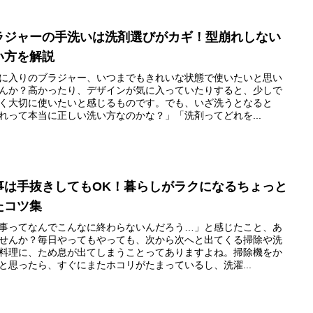
ラジャーの手洗いは洗剤選びがカギ！型崩れしない
い方を解説
に入りのブラジャー、いつまでもきれいな状態で使いたいと思い
んか？高かったり、デザインが気に入っていたりすると、少しで
く大切に使いたいと感じるものです。でも、いざ洗うとなると
れって本当に正しい洗い方なのかな？」「洗剤ってどれを...
事は手抜きしてもOK！暮らしがラクになるちょっと
たコツ集
事ってなんでこんなに終わらないんだろう…」と感じたこと、あ
せんか？毎日やってもやっても、次から次へと出てくる掃除や洗
料理に、ため息が出てしまうことってありますよね。掃除機をか
と思ったら、すぐにまたホコリがたまっているし、洗濯...