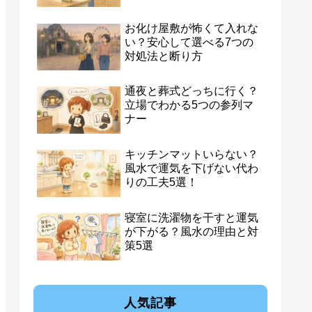
お化け屋敷が怖くて入れな
い？安心して選べる7つの
対処法と断り方
通夜と葬式どっちに行く？
立場でわかる5つの参列マ
ナー
キッチンマットいらない？
風水で運気を下げない代わ
りの工夫5選！
寝室に洗濯物を干すと運気
が下がる？風水の理由と対
策5選
人気記事