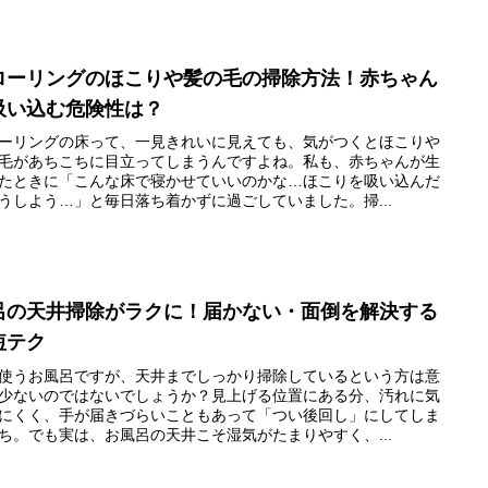
ローリングのほこりや髪の毛の掃除方法！赤ちゃん
吸い込む危険性は？
ーリングの床って、一見きれいに見えても、気がつくとほこりや
毛があちこちに目立ってしまうんですよね。私も、赤ちゃんが生
たときに「こんな床で寝かせていいのかな…ほこりを吸い込んだ
うしよう…」と毎日落ち着かずに過ごしていました。掃...
呂の天井掃除がラクに！届かない・面倒を解決する
短テク
使うお風呂ですが、天井までしっかり掃除しているという方は意
少ないのではないでしょうか？見上げる位置にある分、汚れに気
にくく、手が届きづらいこともあって「つい後回し」にしてしま
ち。でも実は、お風呂の天井こそ湿気がたまりやすく、...