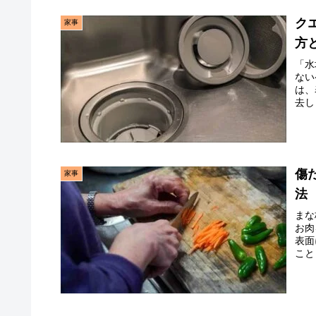
ク
家事
方
「水
ない
は、
去し
傷
家事
法
まな
お肉
表面
こと