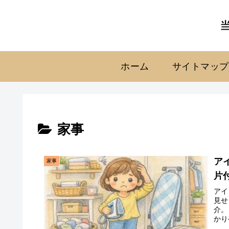
ホーム
サイトマップ
家事
ア
家事
片
アイ
見せ
介。
かり