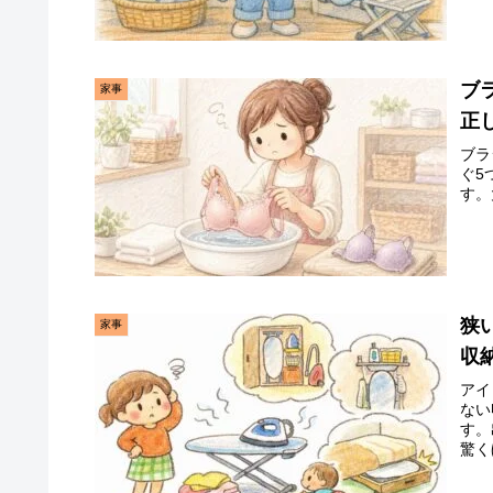
ブ
家事
正
ブラ
ぐ5
す。
狭
家事
収
アイ
ない
す。
驚く