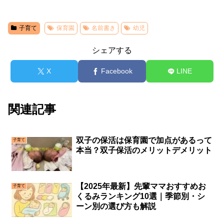
子育て
保育園
名前書き
幼児
シェアする
X
Facebook
LINE
関連記事
双子の保活は保育園で加点があるって
子育て
本当？双子保活のメリットデメリット
【2025年最新】先輩ママおすすめお
子育て
くるみランキング10選｜季節別・シ
ーン別の選び方も解説