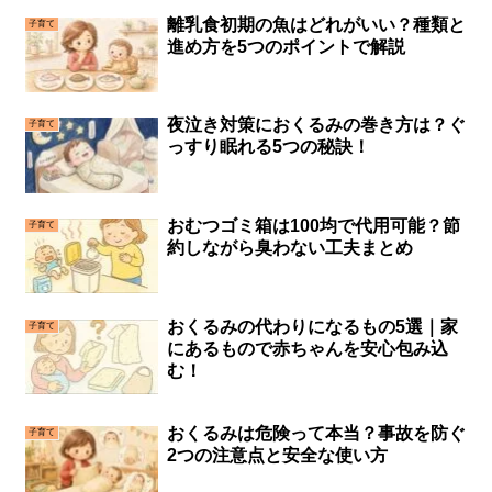
離乳食初期の魚はどれがいい？種類と
子育て
進め方を5つのポイントで解説
夜泣き対策におくるみの巻き方は？ぐ
子育て
っすり眠れる5つの秘訣！
おむつゴミ箱は100均で代用可能？節
子育て
約しながら臭わない工夫まとめ
おくるみの代わりになるもの5選｜家
子育て
にあるもので赤ちゃんを安心包み込
む！
おくるみは危険って本当？事故を防ぐ
子育て
2つの注意点と安全な使い方