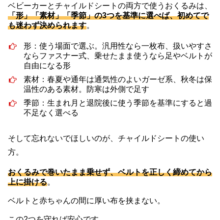
ベビーカーとチャイルドシートの両方で使うおくるみは、
「形」「素材」「季節」の3つを基準に選べば、初めてで
も迷わず決められます
。
形：使う場面で選ぶ。汎用性なら一枚布、扱いやすさ
ならファスナー式、乗せたまま使うなら足やベルトが
自由になる形
素材：春夏や通年は通気性のよいガーゼ系、秋冬は保
温性のある素材。防寒は外側で足す
季節：生まれ月と退院後に使う季節を基準にすると過
不足なく選べる
そして忘れないでほしいのが、チャイルドシートの使い
方。
おくるみで巻いたまま乗せず、ベルトを正しく締めてから
上に掛ける
。
ベルトと赤ちゃんの間に厚い布を挟まない。
この2つを守れば安心です。