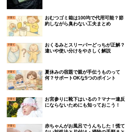
おむつゴミ箱は100均で代用可能？節
子育て
約しながら臭わない工夫まとめ
おくるみとスリーパーどっちが正解？
子育て
違いや使い分けをやさしく解説
夏休みの宿題で親が手伝うものって
子育て
何？サポートOKな5つのポイント
お宮参りに靴下はいるの？マナー違反
子育て
にならないためにも知っておこう！
赤ちゃんがお風呂でうんちした！慌て
子育て
ない対処法と片付け・掃除の手順まと