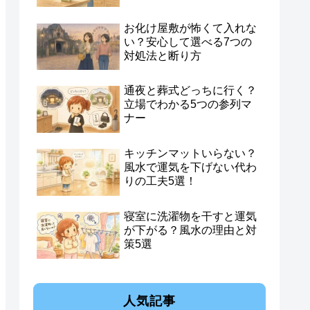
お化け屋敷が怖くて入れな
い？安心して選べる7つの
対処法と断り方
通夜と葬式どっちに行く？
立場でわかる5つの参列マ
ナー
キッチンマットいらない？
風水で運気を下げない代わ
りの工夫5選！
寝室に洗濯物を干すと運気
が下がる？風水の理由と対
策5選
人気記事