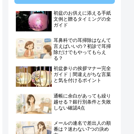
初盆のお供えに添える手紙
文例と贈るタイミングの全
ガイド
耳鼻科での耳掃除はなんて
言えばいいの？初診で耳掃
除だけでもやってもらえ
る？
初盆参りの挨拶マナー完全
ガイド｜間違えがちな言葉
と気を付けるポイント
通帳に余白があっても繰り
越せる？銀行別条件と失敗
しない確認4点
メールの連名で差出人の順
番は？迷わない7つの決め