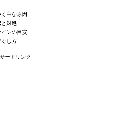
つく主な原因
認と対処
サインの目安
ほぐし方
サードリンク