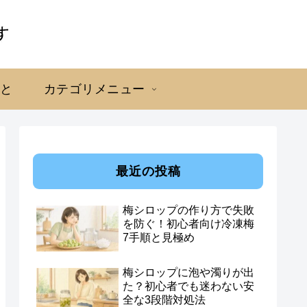
こと
カテゴリメニュー
最近の投稿
梅シロップの作り方で失敗
を防ぐ！初心者向け冷凍梅
7手順と見極め
梅シロップに泡や濁りが出
た？初心者でも迷わない安
全な3段階対処法