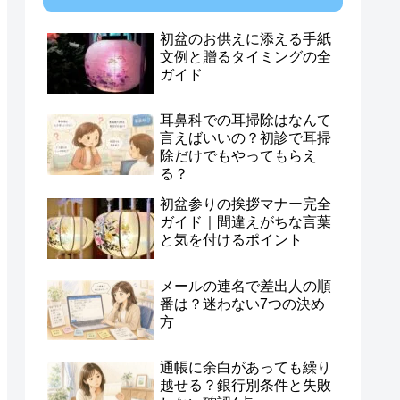
初盆のお供えに添える手紙
文例と贈るタイミングの全
ガイド
耳鼻科での耳掃除はなんて
言えばいいの？初診で耳掃
除だけでもやってもらえ
る？
初盆参りの挨拶マナー完全
ガイド｜間違えがちな言葉
と気を付けるポイント
メールの連名で差出人の順
番は？迷わない7つの決め
方
通帳に余白があっても繰り
越せる？銀行別条件と失敗