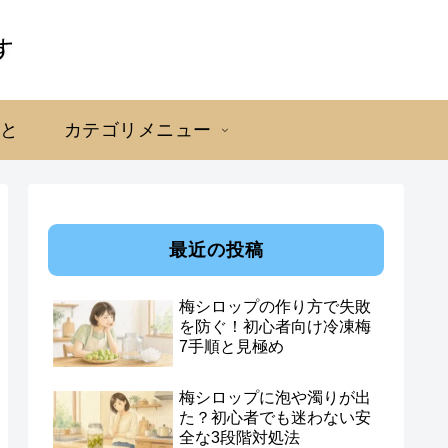
こと
カテゴリメニュー
最近の投稿
梅シロップの作り方で失敗
を防ぐ！初心者向け冷凍梅
7手順と見極め
梅シロップに泡や濁りが出
た？初心者でも迷わない安
全な3段階対処法