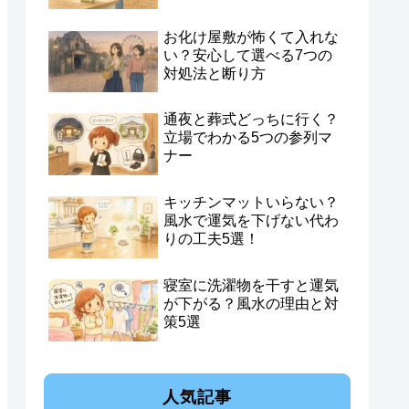
お化け屋敷が怖くて入れな
い？安心して選べる7つの
対処法と断り方
通夜と葬式どっちに行く？
立場でわかる5つの参列マ
ナー
キッチンマットいらない？
風水で運気を下げない代わ
りの工夫5選！
寝室に洗濯物を干すと運気
が下がる？風水の理由と対
策5選
人気記事