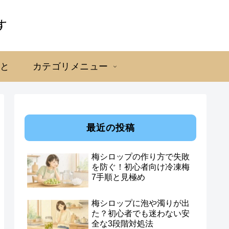
こと
カテゴリメニュー
最近の投稿
梅シロップの作り方で失敗
を防ぐ！初心者向け冷凍梅
7手順と見極め
梅シロップに泡や濁りが出
た？初心者でも迷わない安
全な3段階対処法