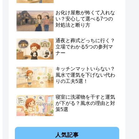
お化け屋敷が怖くて入れな
い？安心して選べる7つの
対処法と断り方
通夜と葬式どっちに行く？
立場でわかる5つの参列マ
ナー
キッチンマットいらない？
風水で運気を下げない代わ
りの工夫5選！
寝室に洗濯物を干すと運気
が下がる？風水の理由と対
策5選
人気記事