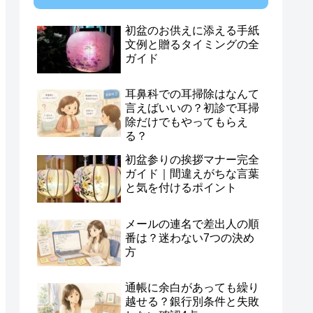
初盆のお供えに添える手紙
文例と贈るタイミングの全
ガイド
耳鼻科での耳掃除はなんて
言えばいいの？初診で耳掃
除だけでもやってもらえ
る？
初盆参りの挨拶マナー完全
ガイド｜間違えがちな言葉
と気を付けるポイント
メールの連名で差出人の順
番は？迷わない7つの決め
方
通帳に余白があっても繰り
越せる？銀行別条件と失敗