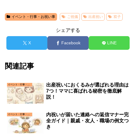
イベント・行事・お祝い事
ご祝儀
出産祝い
双子
シェアする
X
Facebook
LINE
関連記事
出産祝いにおくるみが選ばれる理由は
イベント・行事・お祝い事
7つ！ママに喜ばれる秘密を徹底解
説！
内祝いが届いた連絡への返信マナー完
イベント・行事・お祝い事
全ガイド｜親戚・友人・職場の例文つ
き