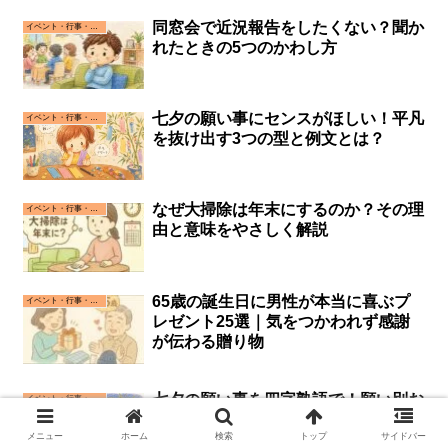
同窓会で近況報告をしたくない？聞か
イベント・行事・お祝い事
れたときの5つのかわし方
七夕の願い事にセンスがほしい！平凡
イベント・行事・お祝い事
を抜け出す3つの型と例文とは？
なぜ大掃除は年末にするのか？その理
イベント・行事・お祝い事
由と意味をやさしく解説
65歳の誕生日に男性が本当に喜ぶプ
イベント・行事・お祝い事
レゼント25選｜気をつかわれず感謝
が伝わる贈り物
七夕の願い事を四字熟語で！願い別お
イベント・行事・お祝い事
すすめ32選と書き方とは？
メニュー
ホーム
検索
トップ
サイドバー