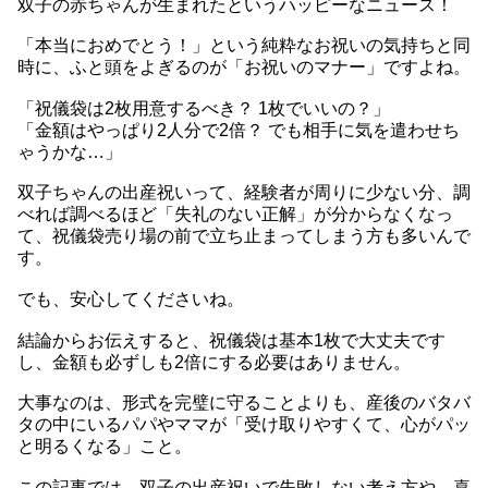
双子の赤ちゃんが生まれたというハッピーなニュース！
「本当におめでとう！」という純粋なお祝いの気持ちと同
時に、ふと頭をよぎるのが「お祝いのマナー」ですよね。
「祝儀袋は2枚用意するべき？ 1枚でいいの？」
「金額はやっぱり2人分で2倍？ でも相手に気を遣わせち
ゃうかな…」
双子ちゃんの出産祝いって、経験者が周りに少ない分、調
べれば調べるほど「失礼のない正解」が分からなくなっ
て、祝儀袋売り場の前で立ち止まってしまう方も多いんで
す。
でも、安心してくださいね。
結論からお伝えすると、祝儀袋は基本1枚で大丈夫です
し、金額も必ずしも2倍にする必要はありません。
大事なのは、形式を完璧に守ることよりも、産後のバタバ
タの中にいるパパやママが「受け取りやすくて、心がパッ
と明るくなる」こと。
この記事では、双子の出産祝いで失敗しない考え方や、喜