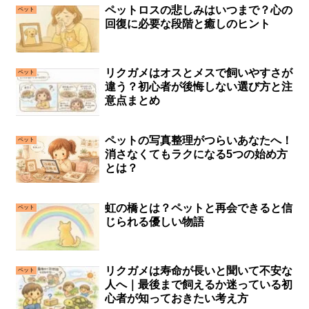
ペットロスの悲しみはいつまで？心の
ペット
回復に必要な段階と癒しのヒント
リクガメはオスとメスで飼いやすさが
ペット
違う？初心者が後悔しない選び方と注
意点まとめ
ペットの写真整理がつらいあなたへ！
ペット
消さなくてもラクになる5つの始め方
とは？
虹の橋とは？ペットと再会できると信
ペット
じられる優しい物語
リクガメは寿命が長いと聞いて不安な
ペット
人へ｜最後まで飼えるか迷っている初
心者が知っておきたい考え方