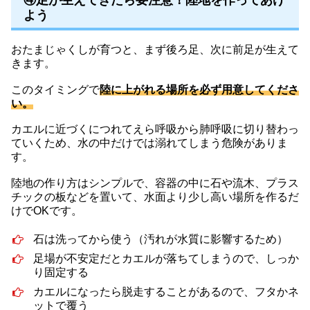
④足が生えてきたら要注意！陸地を作ってあげ
よう
おたまじゃくしが育つと、まず後ろ足、次に前足が生えて
きます。
このタイミングで
陸に上がれる場所を必ず用意してくださ
い。
カエルに近づくにつれてえら呼吸から肺呼吸に切り替わっ
ていくため、水の中だけでは溺れてしまう危険がありま
す。
陸地の作り方はシンプルで、容器の中に石や流木、プラス
チックの板などを置いて、水面より少し高い場所を作るだ
けでOKです。
石は洗ってから使う（汚れが水質に影響するため）
足場が不安定だとカエルが落ちてしまうので、しっか
り固定する
カエルになったら脱走することがあるので、フタかネ
ットで覆う