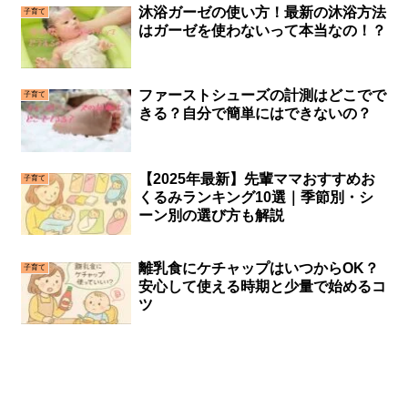
沐浴ガーゼの使い方！最新の沐浴方法
子育て
はガーゼを使わないって本当なの！？
ファーストシューズの計測はどこでで
子育て
きる？自分で簡単にはできないの？
【2025年最新】先輩ママおすすめお
子育て
くるみランキング10選｜季節別・シ
ーン別の選び方も解説
離乳食にケチャップはいつからOK？
子育て
安心して使える時期と少量で始めるコ
ツ