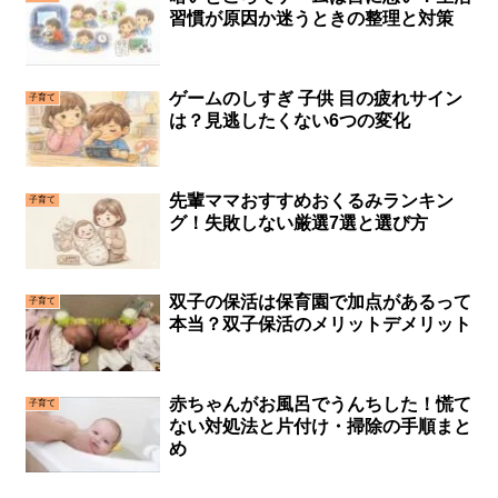
習慣が原因か迷うときの整理と対策
ゲームのしすぎ 子供 目の疲れサイン
子育て
は？見逃したくない6つの変化
先輩ママおすすめおくるみランキン
子育て
グ！失敗しない厳選7選と選び方
双子の保活は保育園で加点があるって
子育て
本当？双子保活のメリットデメリット
赤ちゃんがお風呂でうんちした！慌て
子育て
ない対処法と片付け・掃除の手順まと
め