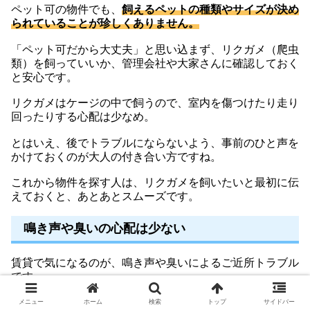
ペット可の物件でも、
飼えるペットの種類やサイズが決め
られていることが珍しくありません。
「ペット可だから大丈夫」と思い込まず、リクガメ（爬虫
類）を飼っていいか、管理会社や大家さんに確認しておく
と安心です。
リクガメはケージの中で飼うので、室内を傷つけたり走り
回ったりする心配は少なめ。
とはいえ、後でトラブルにならないよう、事前のひと声を
かけておくのが大人の付き合い方ですね。
これから物件を探す人は、リクガメを飼いたいと最初に伝
えておくと、あとあとスムーズです。
鳴き声や臭いの心配は少ない
賃貸で気になるのが、鳴き声や臭いによるご近所トラブル
です。
その点、リクガメはとても静かな生き物。
メニュー
ホーム
検索
トップ
サイドバー