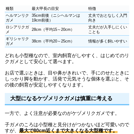
種類
最大甲長の目安
特徴
ヘルマンリク
35cm前後（ニシヘルマンは
丈夫でおとなしく入門
ガメ
19cm前後）
向き
ロシアリクガ
丈夫だが入手しにくい
28cm（平均15～20cm）
メ
ことも
ギリシャリク
38cm（平均20～25cm）
情報が多く飼いやすい
ガメ
どれも小型種なので、室内飼育がしやすく、はじめてのリ
クガメとして安心して選べます。
お店で選ぶときは、目や鼻がきれいで、手にのせたときに
しっかり脚を動かす、活発で元気そうな個体を選ぶと、そ
の後の飼育が安定しやすくなります。
大型になるケヅメリクガメは慎重に考える
一方で、よく注意が必要なのがケヅメリクガメです。
子ガメのころは小型種と見分けがつかないほど可愛いので
すが、
最大で80cm近くまで大きくなる大型種です。