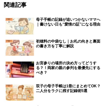
関連記事
母子手帳の記録が追いつかないママへ
子育て
｜書けない日も“愛情の証”になる理由
初穂料の中袋なし｜お札の向きと裏面
子育て
の書き方を丁寧に解説
お宮参りの場所の決め方ってどうす
子育て
る？！両家の親の参列を最優先にする
べき？
双子の母子手帳は1冊にまとめてOK？
子育て
二人分をラクに残す記録術5選