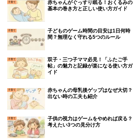
赤ちゃんがぐっすり眠る！おくるみの
子育て
基本の巻き方と正しい使い方ガイド
子どものゲーム時間の目安は1日何時
子育て
間？無理なく守れる5つのルール
双子・三つ子ママ必見！「ふたご手
子育て
帖」の魅力と記録が楽になる使い方ガ
イド
赤ちゃんの母乳後ゲップはなぜ大切？
子育て
出ない時の工夫も紹介
子供の視力はゲームをやめれば戻る？
子育て
考えたい3つの見分け方