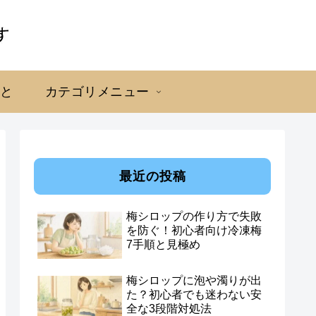
こと
カテゴリメニュー
最近の投稿
梅シロップの作り方で失敗
を防ぐ！初心者向け冷凍梅
7手順と見極め
梅シロップに泡や濁りが出
た？初心者でも迷わない安
全な3段階対処法