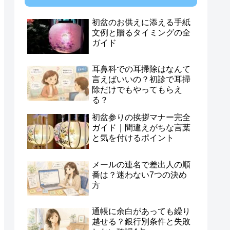
初盆のお供えに添える手紙
文例と贈るタイミングの全
ガイド
耳鼻科での耳掃除はなんて
言えばいいの？初診で耳掃
除だけでもやってもらえ
る？
初盆参りの挨拶マナー完全
ガイド｜間違えがちな言葉
と気を付けるポイント
メールの連名で差出人の順
番は？迷わない7つの決め
方
通帳に余白があっても繰り
越せる？銀行別条件と失敗