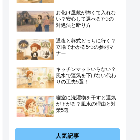
お化け屋敷が怖くて入れな
い？安心して選べる7つの
対処法と断り方
通夜と葬式どっちに行く？
立場でわかる5つの参列マ
ナー
キッチンマットいらない？
風水で運気を下げない代わ
りの工夫5選！
寝室に洗濯物を干すと運気
が下がる？風水の理由と対
策5選
人気記事