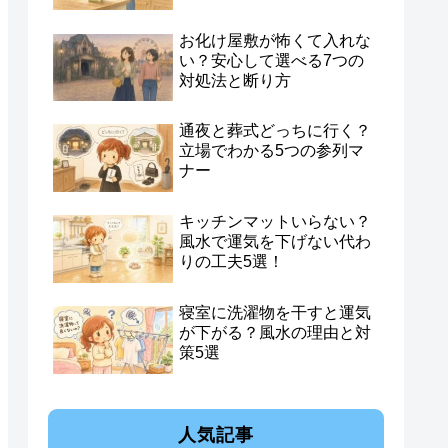
お化け屋敷が怖くて入れな
い？安心して選べる7つの
対処法と断り方
通夜と葬式どっちに行く？
立場でわかる5つの参列マ
ナー
キッチンマットいらない？
風水で運気を下げない代わ
りの工夫5選！
寝室に洗濯物を干すと運気
が下がる？風水の理由と対
策5選
人気記事