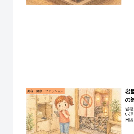
岩
美容・健康・ファッション
の
岩盤
い理
日困