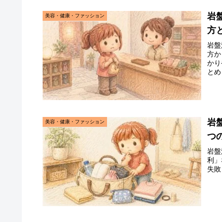
岩
美容・健康・ファッション
方
岩盤
方か
かり
とめ
岩
美容・健康・ファッション
つ
岩盤
利」
失敗