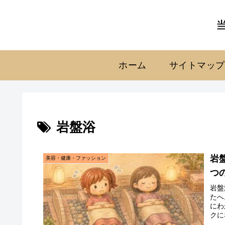
ホーム
サイトマップ
岩盤浴
岩
美容・健康・ファッション
つ
岩盤
たへ
にわ
クに