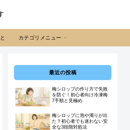
こと
カテゴリメニュー
最近の投稿
梅シロップの作り方で失敗
を防ぐ！初心者向け冷凍梅
7手順と見極め
梅シロップに泡や濁りが出
た？初心者でも迷わない安
全な3段階対処法