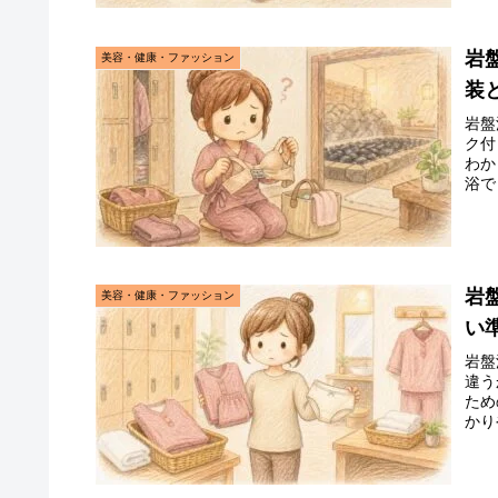
岩
美容・健康・ファッション
装
岩盤
ク付
わか
浴で
岩
美容・健康・ファッション
い
岩盤
違う
ため
かり