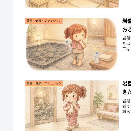
岩
美容・健康・ファッション
お
岩盤
きは
ては
岩
美容・健康・ファッション
き
岩盤
者で
減ら