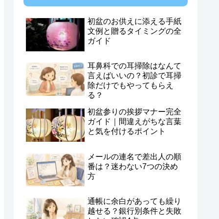
初盆のお供えに添える手紙
文例と贈るタイミングの全
ガイド
耳鼻科での耳掃除はなんて
言えばいいの？初診で耳掃
除だけでもやってもらえ
る？
初盆参りの挨拶マナー完全
ガイド｜間違えがちな言葉
と気を付けるポイント
メールの連名で差出人の順
番は？迷わない7つの決め
方
通帳に余白があっても繰り
越せる？銀行別条件と失敗