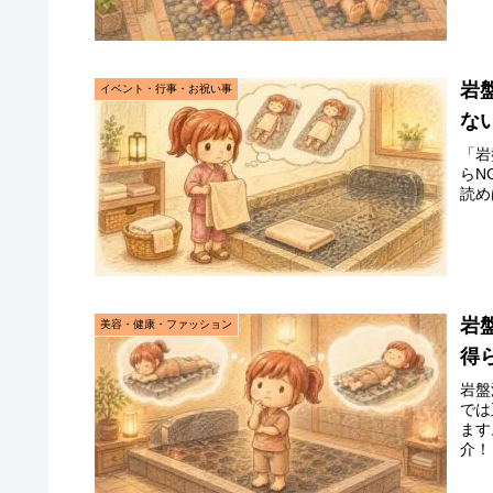
岩
イベント・行事・お祝い事
な
「岩
らN
読め
岩
美容・健康・ファッション
得
岩盤
では
ます
介！