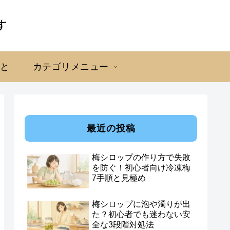
こと
カテゴリメニュー
最近の投稿
梅シロップの作り方で失敗
を防ぐ！初心者向け冷凍梅
7手順と見極め
梅シロップに泡や濁りが出
た？初心者でも迷わない安
全な3段階対処法