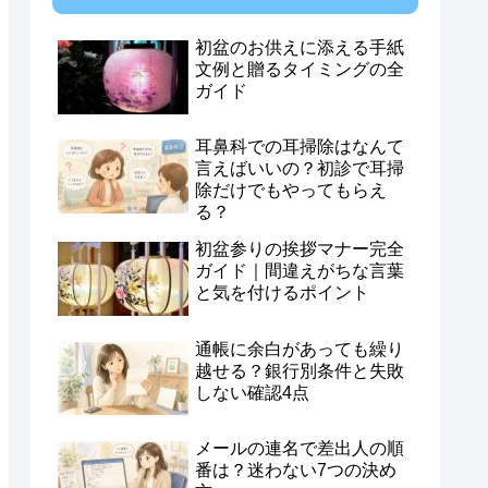
初盆のお供えに添える手紙
文例と贈るタイミングの全
ガイド
耳鼻科での耳掃除はなんて
言えばいいの？初診で耳掃
除だけでもやってもらえ
る？
初盆参りの挨拶マナー完全
ガイド｜間違えがちな言葉
と気を付けるポイント
通帳に余白があっても繰り
越せる？銀行別条件と失敗
しない確認4点
メールの連名で差出人の順
番は？迷わない7つの決め