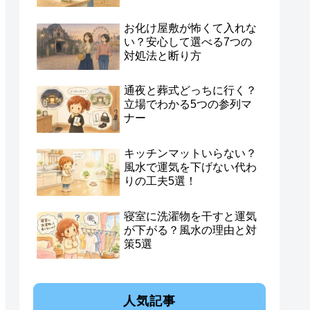
お化け屋敷が怖くて入れな
い？安心して選べる7つの
対処法と断り方
通夜と葬式どっちに行く？
立場でわかる5つの参列マ
ナー
キッチンマットいらない？
風水で運気を下げない代わ
りの工夫5選！
寝室に洗濯物を干すと運気
が下がる？風水の理由と対
策5選
人気記事