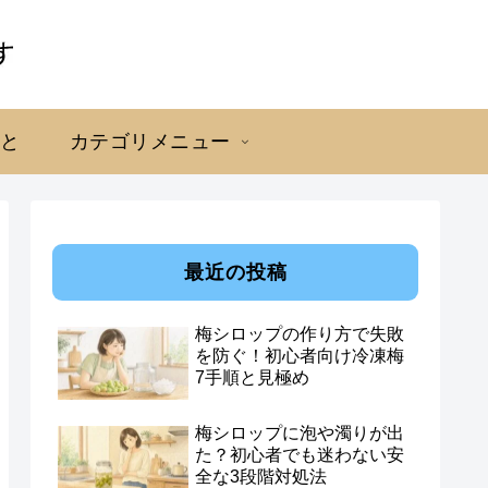
こと
カテゴリメニュー
最近の投稿
梅シロップの作り方で失敗
を防ぐ！初心者向け冷凍梅
7手順と見極め
梅シロップに泡や濁りが出
た？初心者でも迷わない安
全な3段階対処法