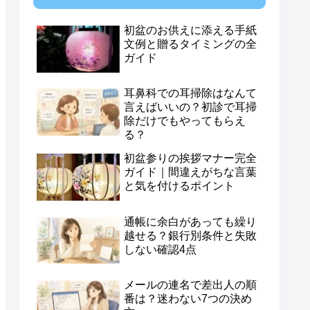
初盆のお供えに添える手紙
文例と贈るタイミングの全
ガイド
耳鼻科での耳掃除はなんて
言えばいいの？初診で耳掃
除だけでもやってもらえ
る？
初盆参りの挨拶マナー完全
ガイド｜間違えがちな言葉
と気を付けるポイント
通帳に余白があっても繰り
越せる？銀行別条件と失敗
しない確認4点
メールの連名で差出人の順
番は？迷わない7つの決め