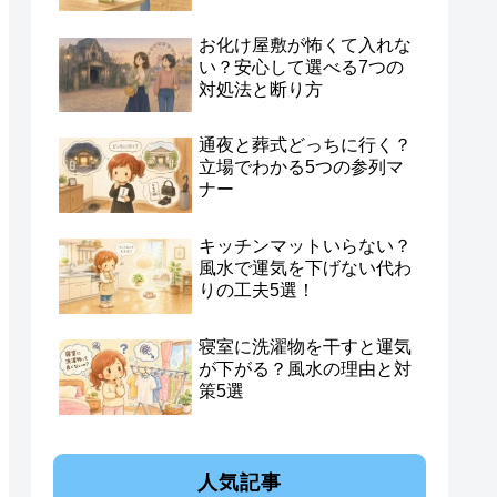
お化け屋敷が怖くて入れな
い？安心して選べる7つの
対処法と断り方
通夜と葬式どっちに行く？
立場でわかる5つの参列マ
ナー
キッチンマットいらない？
風水で運気を下げない代わ
りの工夫5選！
寝室に洗濯物を干すと運気
が下がる？風水の理由と対
策5選
人気記事