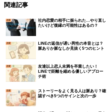
関連記事
社内恋愛の相手に振られた…やり直し
恋愛
たいけど復縁の可能性はあるの？
LINEの返信が遅い男性の本音とは？
恋愛
脈ありか脈なしか見抜く5つのヒント
友達以上恋人未満を卒業したい！
恋愛
LINEで距離を縮める優しいアプロー
チ術
ストーリーをよく見る人は脈あり？確
恋愛
認すべき5つのサインと次の一歩