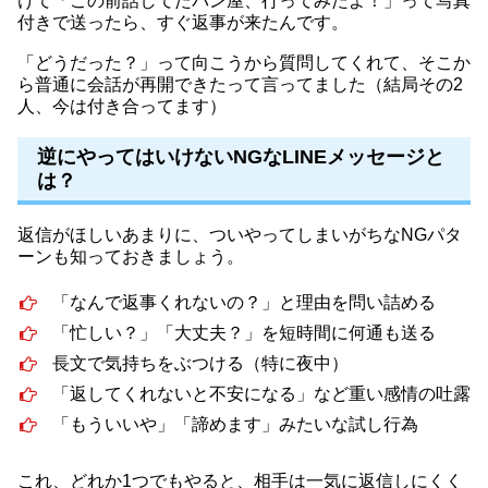
けて「この前話してたパン屋、行ってみたよ！」って写真
付きで送ったら、すぐ返事が来たんです。
「どうだった？」って向こうから質問してくれて、そこか
ら普通に会話が再開できたって言ってました（結局その2
人、今は付き合ってます）
逆にやってはいけないNGなLINEメッセージと
は？
返信がほしいあまりに、ついやってしまいがちなNGパタ
ーンも知っておきましょう。
「なんで返事くれないの？」と理由を問い詰める
「忙しい？」「大丈夫？」を短時間に何通も送る
長文で気持ちをぶつける（特に夜中）
「返してくれないと不安になる」など重い感情の吐露
「もういいや」「諦めます」みたいな試し行為
これ、どれか1つでもやると、相手は一気に返信しにくく