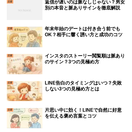
返信が遅いのは脈なしじゃない？男女
恋愛
別の本音と脈ありサインを徹底解説
年末年始のデートは付き合う前でも
恋愛
OK？相手に響く誘い方と成功のコツ
インスタのストーリー閲覧順は脈あり
恋愛
のサイン？3つの見極め方
LINE告白のタイミングはいつ？失敗
恋愛
しない3つの見極め方とは
片思い中に効く！LINEで自然に好意
恋愛
を伝える褒め言葉とコツ