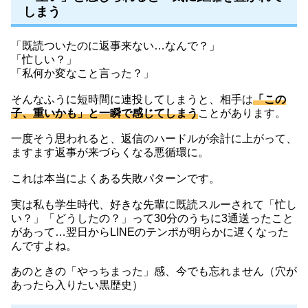
しまう
「既読ついたのに返事来ない…なんで？」
「忙しい？」
「私何か変なこと言った？」
そんなふうに短時間に連投してしまうと、相手は
「この
子、重いかも」と一瞬で感じてしまう
ことがあります。
一度そう思われると、返信のハードルが余計に上がって、
ますます返事が来づらくなる悪循環に。
これは本当によくある失敗パターンです。
実は私も学生時代、好きな先輩に既読スルーされて「忙し
い？」「どうしたの？」って30分のうちに3通送ったこと
があって…翌日からLINEのテンポが明らかに遅くなった
んですよね。
あのときの「やっちまった」感、今でも忘れません（穴が
あったら入りたい黒歴史）